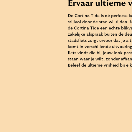
Ervaar ultieme v
De Cortina Tide is dé perfecte 
stijlvol door de stad wil rijden. 
de Cortina Tide een echte blikva
zakelijke afspraak buiten de de
stadsfiets zorgt ervoor dat je al
komt in verschillende uitvoering
fiets vindt die bij jouw look pa
staan waar je wilt, zonder afhan
Beleef de ultieme vrijheid bij el