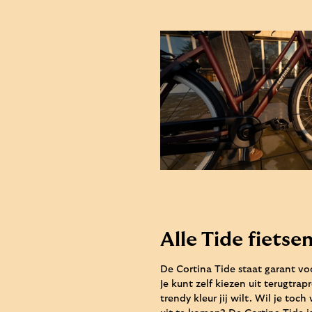
Alle Tide fietse
De Cortina Tide staat garant voo
Je kunt zelf kiezen uit terugtra
trendy kleur jij wilt. Wil je to