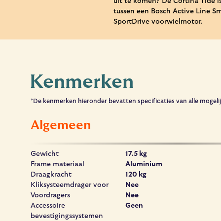
uit te komen? De Cortina Tide i
tussen een Bosch Active Line 
SportDrive voorwielmotor.
Kenmerken
*De kenmerken hieronder bevatten specificaties van alle mogelijk
Algemeen
Gewicht
17.5
kg
Frame materiaal
Aluminium
Draagkracht
120
kg
Kliksysteemdrager voor
Nee
Voordragers
Nee
Accessoire
Geen
bevestigingssystemen