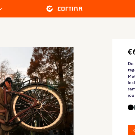
€
De 
teg
Met
lek
sam
jou