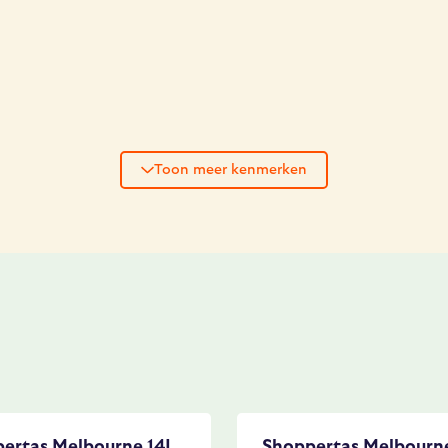
Toon meer kenmerken
ertas Melbourne 14L
Shoppertas Melbourn