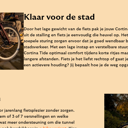
Klaar voor de stad
Door het lage gewicht van de fiets pak je jouw Corti
uit de stalling en fiets je eenvoudig die heuvel op. He
soepele sturing zorgen ervoor dat je goed wendbaar b
stadsverkeer. Met een lage instap en verstelbare stuu
Cortina Tide optimaal comfort tijdens korte ritjes maa
langere afstanden. Fiets je het liefst rechtop of gaat j
een actievere houding? Jij bepaalt hoe je de weg opg
n
r jarenlang fietsplezier zonder zorgen.
prem of 3 of 7 versnellingen en welke
ch wat meer ondersteuning om die tunnel