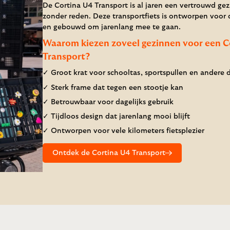
De Cortina U4 Transport is al jaren een vertrouwd gezi
zonder reden. Deze transportfiets is ontworpen voor d
en gebouwd om jarenlang mee te gaan.
Waarom kiezen zoveel gezinnen voor een C
Transport?
✓ Groot krat voor schooltas, sportspullen en andere 
✓ Sterk frame dat tegen een stootje kan
✓ Betrouwbaar voor dagelijks gebruik
✓ Tijdloos design dat jarenlang mooi blijft
✓ Ontworpen voor vele kilometers fietsplezier
Ontdek de Cortina U4 Transport