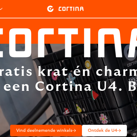
ratis krat én char
j een Cortina U4. B
Vind deelnemende winkels
Ontdek de U4