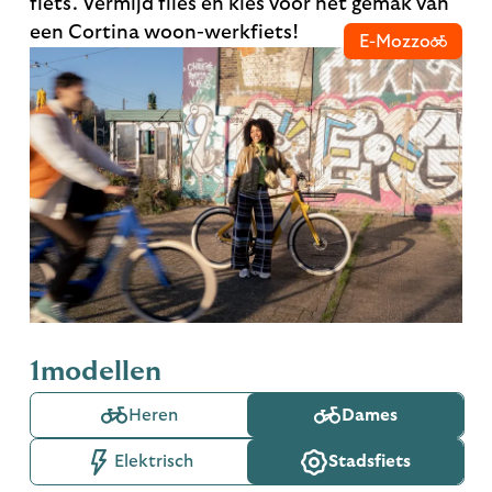
fiets. Vermijd files en kies voor het gemak van
een Cortina woon-werkfiets!
E-Mozzo
1
modellen
Heren
Dames
Elektrisch
Stadsfiets